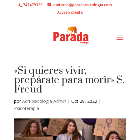
747479329
contacto@paradapsicologia.com
Acceso cliente
«Si quieres vivir,
prepárate para morir» S.
Freud
por
Adri-psicologia-Admin
|
Oct 28, 2022
|
Psicoterapia