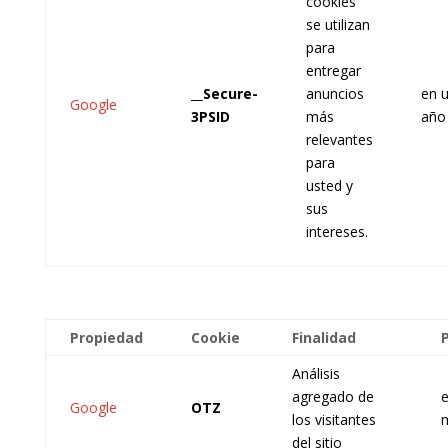
cookies
se utilizan
para
entregar
__Secure-
anuncios
en 
Google
3PSID
más
año
relevantes
para
usted y
sus
intereses.
Propiedad
Cookie
Finalidad
Análisis
agregado de
e
Google
OTZ
los visitantes
del sitio